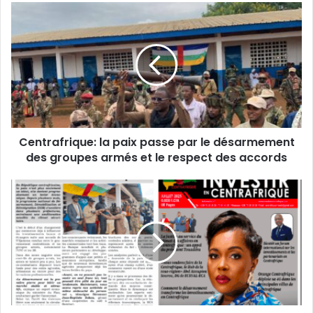
Centrafrique:
la
paix
passe
par
le
désarmement
des
groupes
Centrafrique: la paix passe par le désarmement
armés
et
des groupes armés et le respect des accords
le
respect
Découvrir
des
le
accords
média
"Investir
en
Centrafrique"
en
version
papier