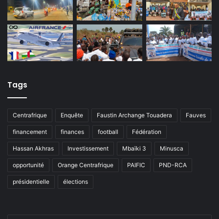
Tags
Centrafrique
Enquête
Faustin Archange Touadera
Fauves
financement
finances
football
Fédération
Hassan Akhras
Investissement
Mbaïki 3
Minusca
opportunité
Orange Centrafrique
PAIFIC
PND-RCA
présidentielle
élections