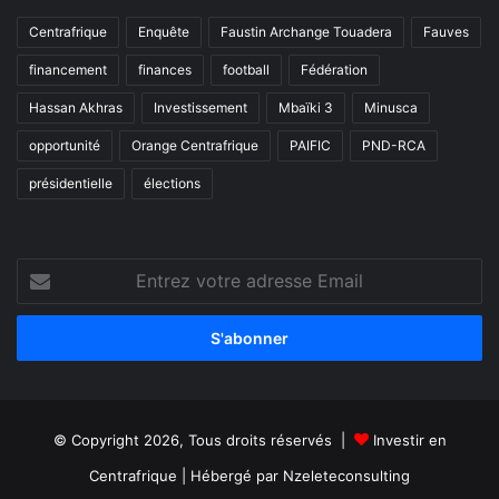
Centrafrique
Enquête
Faustin Archange Touadera
Fauves
financement
finances
football
Fédération
Hassan Akhras
Investissement
Mbaïki 3
Minusca
opportunité
Orange Centrafrique
PAIFIC
PND-RCA
présidentielle
élections
Entrez
votre
adresse
Email
© Copyright 2026, Tous droits réservés |
Investir en
Centrafrique
| Hébergé par
Nzeleteconsulting