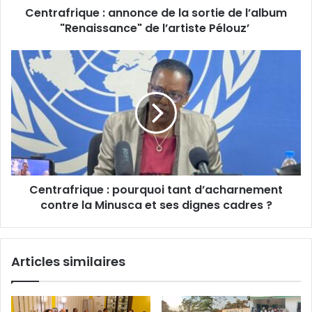
Centrafrique : annonce de la sortie de l’album
de
l’artiste
"Renaissance" de l’artiste Pélouz’
Pélouz’
Centrafrique
:
pourquoi
tant
d’acharnement
contre
la
Minusca
et
Centrafrique : pourquoi tant d’acharnement
ses
dignes
contre la Minusca et ses dignes cadres ?
cadres
?
Articles similaires