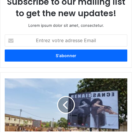
Subscribe to our mailing list
to get the new updates!
Lorem ipsum dolor sit amet, consectetur.
Entrez
votre
adresse
Email
Centrafrique
:
annonce
de
la
sortie
de
l’album
"Renaissance"