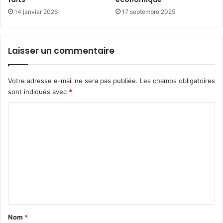
14 janvier 2026
17 septembre 2025
Laisser un commentaire
Votre adresse e-mail ne sera pas publiée.
Les champs obligatoires
sont indiqués avec
*
C
o
m
m
e
n
t
a
Nom
*