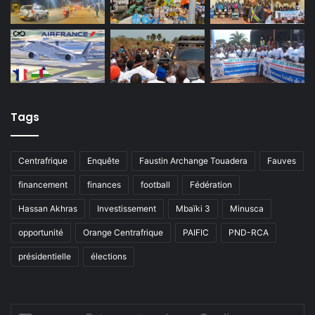
Tags
Centrafrique
Enquête
Faustin Archange Touadera
Fauves
financement
finances
football
Fédération
Hassan Akhras
Investissement
Mbaïki 3
Minusca
opportunité
Orange Centrafrique
PAIFIC
PND-RCA
présidentielle
élections
Entrez