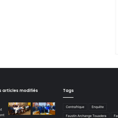
s articles modifiés
Tags
Centrafrique
Enquête
Faustin Archange Touadera
Fa