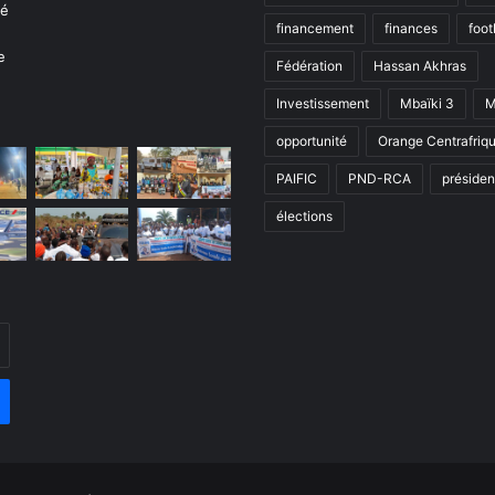
financement
finances
foot
Fédération
Hassan Akhras
Investissement
Mbaïki 3
M
opportunité
Orange Centrafriq
PAIFIC
PND-RCA
présiden
élections