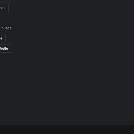
ball
inusca
ue
tielle