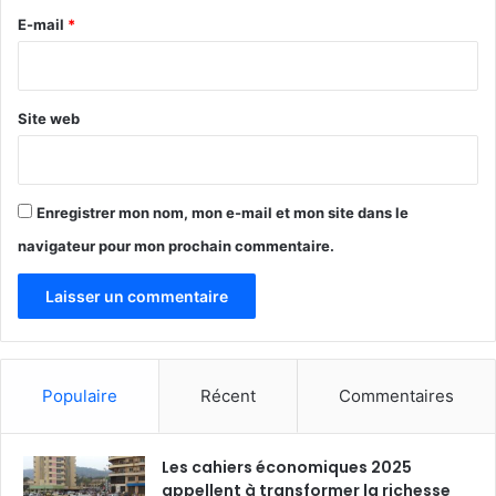
e
E-mail
*
*
Site web
Enregistrer mon nom, mon e-mail et mon site dans le
navigateur pour mon prochain commentaire.
Populaire
Récent
Commentaires
Les cahiers économiques 2025
appellent à transformer la richesse