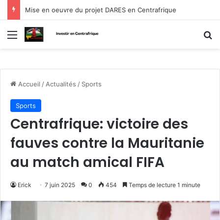
Mise en oeuvre du projet DARES en Centrafrique
Menu
R
Accueil
/
Actualités
/
Sports
Sports
Centrafrique: victoire des
fauves contre la Mauritanie
au match amical FIFA
Erick
7 juin 2025
0
454
Temps de lecture 1 minute