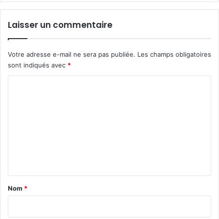
Laisser un commentaire
Votre adresse e-mail ne sera pas publiée.
Les champs obligatoires
sont indiqués avec
*
C
o
m
m
e
n
t
a
Nom
*
i
r