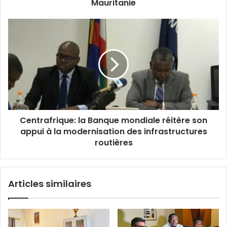
rencontre
Mauritanie
contre
la
Centrafrique:
Mauritanie
la
Banque
mondiale
réitère
son
appui
à
la
Centrafrique: la Banque mondiale réitère son
modernisation
des
appui à la modernisation des infrastructures
infrastructures
routières
routières
Articles similaires