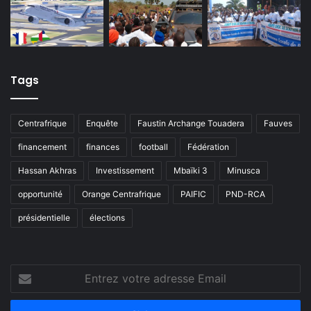
Tags
Centrafrique
Enquête
Faustin Archange Touadera
Fauves
financement
finances
football
Fédération
Hassan Akhras
Investissement
Mbaïki 3
Minusca
opportunité
Orange Centrafrique
PAIFIC
PND-RCA
présidentielle
élections
Entrez
votre
adresse