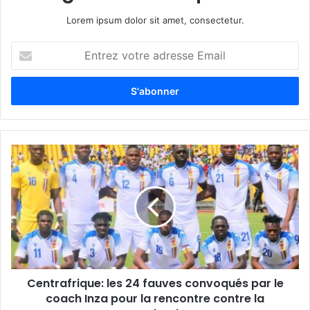
Lorem ipsum dolor sit amet, consectetur.
Entrez
votre
adresse
Email
Centrafrique:
les
24
fauves
convoqués
par
le
coach
Inza
Centrafrique: les 24 fauves convoqués par le
pour
la
coach Inza pour la rencontre contre la