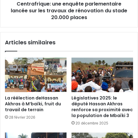
Centrafrique: une enquête parlementaire
rénovation
du
lancée sur les travaux de rénovation du stade
stade
20.000 places
20.000
places
Articles similaires
La réélection deHassan
Législatives 2025: le
Akhras à M’baïki, fruit du
député Hassan Akhras
travail de terrain
renforce sa proximité avec
la population de Mbaïki 3
28 février 2026
20 décembre 2025