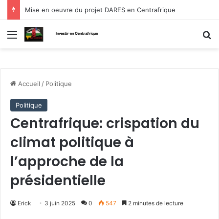
Mise en oeuvre du projet DARES en Centrafrique
Menu
R
Accueil
/
Politique
Politique
Centrafrique: crispation du
climat politique à
l’approche de la
présidentielle
Erick
3 juin 2025
0
547
2 minutes de lecture