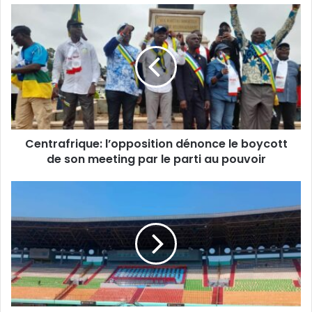
Centrafrique:
l’opposition
dénonce
le
boycott
de
son
meeting
par
Centrafrique: l’opposition dénonce le boycott
le
parti
de son meeting par le parti au pouvoir
au
pouvoir
Centrafrique:
une
enquête
parlementaire
lancée
sur
les
travaux
de