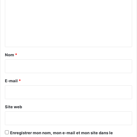
m
m
e
n
t
a
Nom
*
i
r
e
E-mail
*
*
Site web
Enregistrer mon nom, mon e-mail et mon site dans le