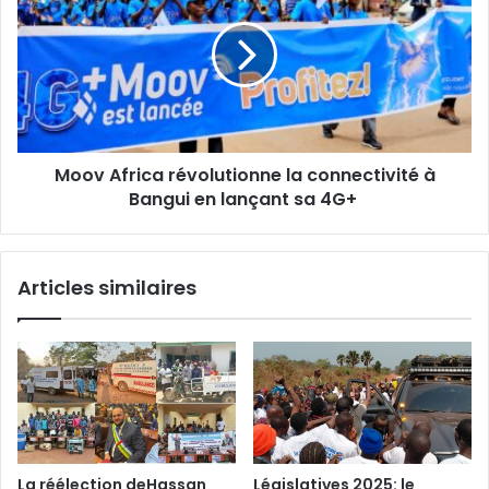
révolutionne
la
connectivité
à
Bangui
en
lançant
Moov Africa révolutionne la connectivité à
sa
4G+
Bangui en lançant sa 4G+
Articles similaires
La réélection deHassan
Législatives 2025: le