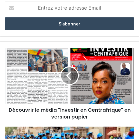
Entrez
votre
adresse
Email
Découvrir
le
média
"Investir
en
Centrafrique"
en
version
papier
Découvrir le média "Investir en Centrafrique" en
version papier
Moov
Africa