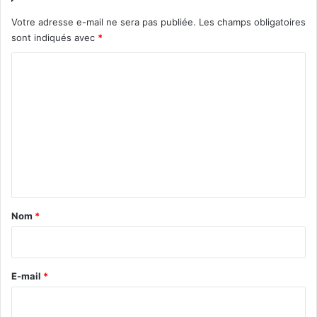
Votre adresse e-mail ne sera pas publiée.
Les champs obligatoires
sont indiqués avec
*
C
o
m
m
e
n
t
a
Nom
*
i
r
e
E-mail
*
*