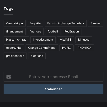
Tags
Centrafrique
Enquête
Faustin Archange Touadera
Fauves
financement
finances
football
Fédération
Hassan Akhras
Investissement
Mbaïki 3
Minusca
opportunité
Orange Centrafrique
PAIFIC
PND-RCA
présidentielle
élections
Entrez
votre
adresse
Email