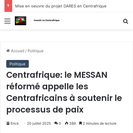
Mise en oeuvre du projet DARES en Centrafrique
Menu
R
Accueil
/
Politique
Politique
Centrafrique: le MESSAN
réformé appelle les
Centrafricains à soutenir le
processus de paix
Erick
20 juillet 2025
0
389
2 minutes de lecture