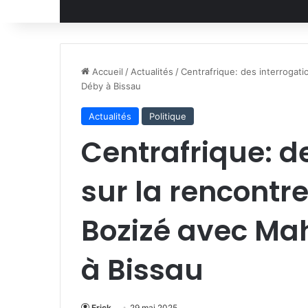
Accueil
/
Actualités
/
Centrafrique: des interrogati
Déby à Bissau
Actualités
Politique
Centrafrique: d
sur la rencontr
Bozizé avec Ma
à Bissau
Erick
29 mai 2025