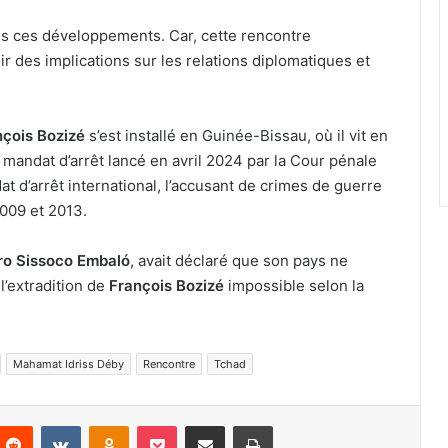
rès ces développements. Car, cette rencontre
ir des implications sur les relations diplomatiques et
nçois Bozizé
s’est installé en Guinée-Bissau, où il vit en
us mandat d’arrêt lancé en avril 2024 par la Cour pénale
t d’arrêt international, l’accusant de crimes de guerre
2009 et 2013.
o Sissoco Embaló
, avait déclaré que son pays ne
 l’extradition de
François Bozizé
impossible selon la
Mahamat Idriss Déby
Rencontre
Tchad
nterest
Reddit
VKontakte
Odnoklassniki
Pocket
Partager par email
Imprimer