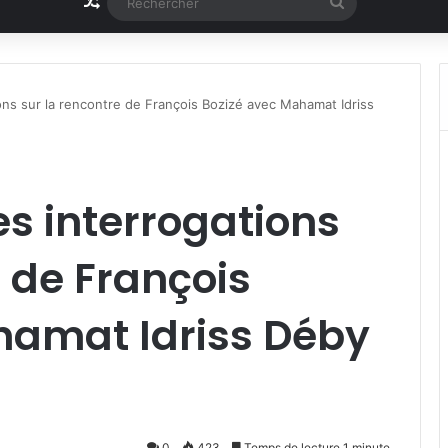
Article Aléatoire
Rechercher
ons sur la rencontre de François Bozizé avec Mahamat Idriss
es interrogations
e de François
hamat Idriss Déby
0
423
Temps de lecture 1 minute