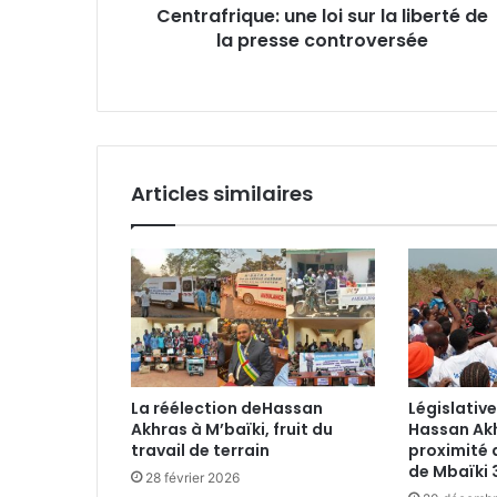
Centrafrique: une loi sur la liberté de
controversée
la presse controversée
Articles similaires
La réélection deHassan
Législativ
Akhras à M’baïki, fruit du
Hassan Akh
travail de terrain
proximité 
de Mbaïki 
28 février 2026