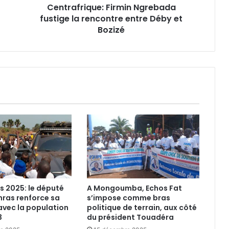
Centrafrique: Firmin Ngrebada
Bozizé
fustige la rencontre entre Déby et
Bozizé
es 2025: le député
A Mongoumba, Echos Fat
ras renforce sa
s’impose comme bras
avec la population
politique de terrain, aux côté
3
du président Touadéra