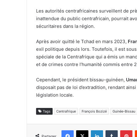
Les autorités centrafricaines surveillent de p
inattendue du public centrafricain, pourrait avo
sécuritaires dans la région.
Après avoir quitté le Tchad en mars 2023,
Fra
exil politique depuis lors. Toutefois, il est so
spéciale de la Centrafrique qui a émis un manda
et de crimes contre l’humanité commis entre 
Cependant, le président bissau-guinéen,
Umar
disposait pas de loi d’extradition, rendant ainsi
législation locale.
Tags
Centrafrique
François Bozizé
Guinée-Bissau
Facebook
X
Linkedin
Tumblr
Pi
Partager