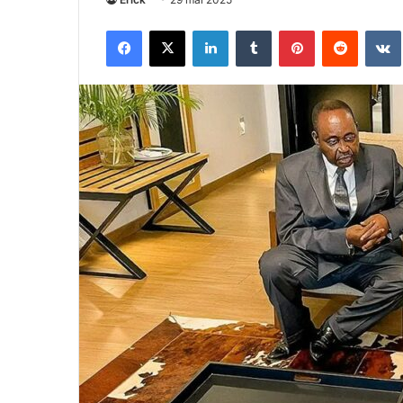
Facebook
X
Linkedin
Tumblr
Pinterest
Reddit