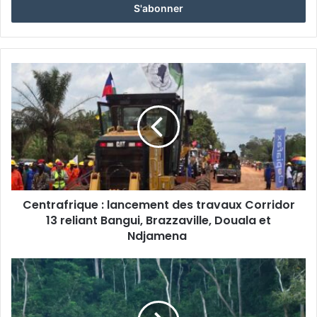
Email
Centrafrique :
lancement
des
travaux
Corridor
13
reliant
Bangui,
Brazzaville,
Centrafrique : lancement des travaux Corridor
Douala
et
13 reliant Bangui, Brazzaville, Douala et
Ndjamena
Ndjamena
La
Centrafrique,
une
terre