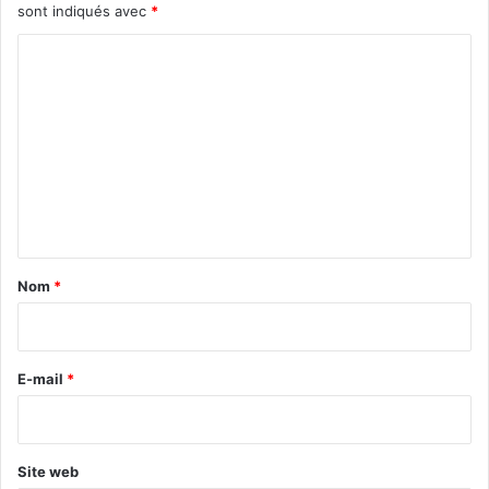
sont indiqués avec
*
C
o
m
m
e
n
t
a
Nom
*
i
r
e
E-mail
*
*
Site web