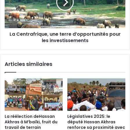
d’opportunités
pour
les
investissements
La Centrafrique, une terre d’opportunités pour
les investissements
Articles similaires
La réélection deHassan
Législatives 2025: le
Akhras à M’baïki, fruit du
député Hassan Akhras
travail de terrain
renforce sa proximité avec