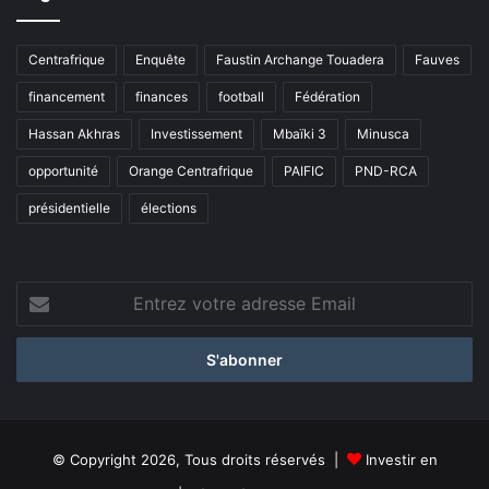
Centrafrique
Enquête
Faustin Archange Touadera
Fauves
financement
finances
football
Fédération
Hassan Akhras
Investissement
Mbaïki 3
Minusca
opportunité
Orange Centrafrique
PAIFIC
PND-RCA
présidentielle
élections
Entrez
votre
adresse
Email
© Copyright 2026, Tous droits réservés |
Investir en