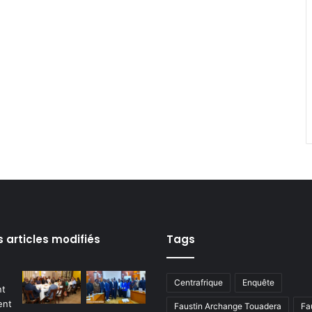
s articles modifiés
Tags
Centrafrique
Enquête
Faustin Archange Touadera
Fa