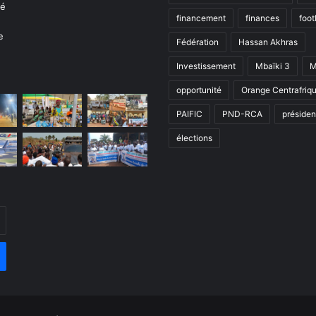
financement
finances
foot
Fédération
Hassan Akhras
Investissement
Mbaïki 3
M
opportunité
Orange Centrafriq
PAIFIC
PND-RCA
présiden
élections