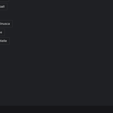
ball
inusca
ue
tielle