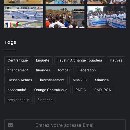
Tags
Centrafrique
Enquête
Faustin Archange Touadera
Fauves
financement
finances
football
Fédération
Hassan Akhras
Investissement
Mbaïki 3
Minusca
opportunité
Orange Centrafrique
PAIFIC
PND-RCA
présidentielle
élections
Entrez
votre