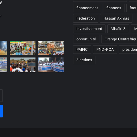
financement
finances
foot
Fédération
Hassan Akhras
Investissement
Mbaïki 3
M
opportunité
Orange Centrafriq
PAIFIC
PND-RCA
présiden
élections