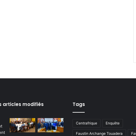
s articles modifiés
Tags
Centrafrique
Enquête
Faustin Archange Touadera
Fa