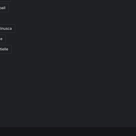
ball
inusca
ue
tielle