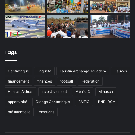
Tags
Centrafrique
Enquête
Faustin Archange Touadera
Fauves
financement
finances
football
Fédération
Hassan Akhras
Investissement
Mbaïki 3
Minusca
opportunité
Orange Centrafrique
PAIFIC
PND-RCA
présidentielle
élections