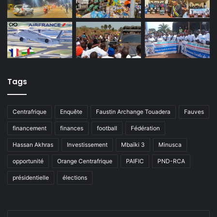
Tags
Centrafrique
Enquête
Faustin Archange Touadera
Fauves
financement
finances
football
Fédération
Hassan Akhras
Investissement
Mbaïki 3
Minusca
opportunité
Orange Centrafrique
PAIFIC
PND-RCA
présidentielle
élections
Entrez