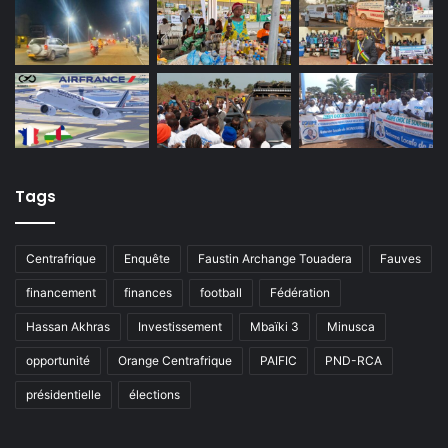
Tags
Centrafrique
Enquête
Faustin Archange Touadera
Fauves
financement
finances
football
Fédération
Hassan Akhras
Investissement
Mbaïki 3
Minusca
opportunité
Orange Centrafrique
PAIFIC
PND-RCA
présidentielle
élections