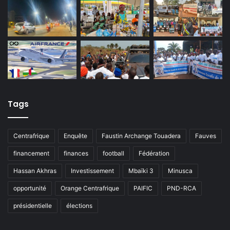
Tags
Centrafrique
Enquête
Faustin Archange Touadera
Fauves
financement
finances
football
Fédération
Hassan Akhras
Investissement
Mbaïki 3
Minusca
opportunité
Orange Centrafrique
PAIFIC
PND-RCA
présidentielle
élections