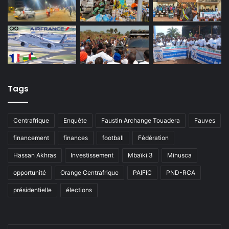
Tags
Centrafrique
Enquête
Faustin Archange Touadera
Fauves
financement
finances
football
Fédération
Hassan Akhras
Investissement
Mbaïki 3
Minusca
opportunité
Orange Centrafrique
PAIFIC
PND-RCA
présidentielle
élections