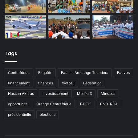
Tags
Centrafrique
Enquête
Faustin Archange Touadera
Fauves
financement
finances
football
Fédération
Hassan Akhras
Investissement
Mbaïki 3
Minusca
opportunité
Orange Centrafrique
PAIFIC
PND-RCA
présidentielle
élections